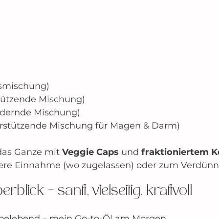
smischung)
hützende Mischung)
ndernde Mischung)
rstützende Mischung für Magen & Darm)
das Ganze mit 
Veggie Caps
 und 
fraktioniertem 
nnere Einnahme (wo zugelassen) oder zum Verdünn
blick – sanft, vielseitig, kraftvoll
 belebend – mein Go-to-Öl am Morgen