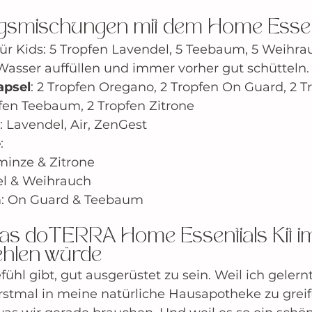
ngsmischungen mit dem Home Essent
für Kids: 5 Tropfen Lavendel, 5 Teebaum, 5 Weihrau
Wasser auffüllen und immer vorher gut schütteln.
psel
: 2 Tropfen Oregano, 2 Tropfen On Guard, 2 T
fen Teebaum, 2 Tropfen Zitrone
: Lavendel, Air, ZenGest
e
:
minze & Zitrone
el & Weihrauch
: On Guard & Teebaum
as doTERRA Home Essentials Kit i
ehlen würde
fühl gibt, gut ausgerüstet zu sein. Weil ich gelernt
stmal in meine natürliche Hausapotheke zu greife