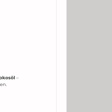
Kokosöl
 – 
en.