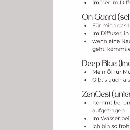
Immer im Diffu
On Guard (sc
Für mich das
Im Diffuser, i
wenn eine Nac
geht, kommt es
Deep Blue (li
Mein Öl für M
Gibt’s auch al
ZenGest (unte
Kommt bei uns
aufgetragen
Im Wasser bei
Ich bin so fro