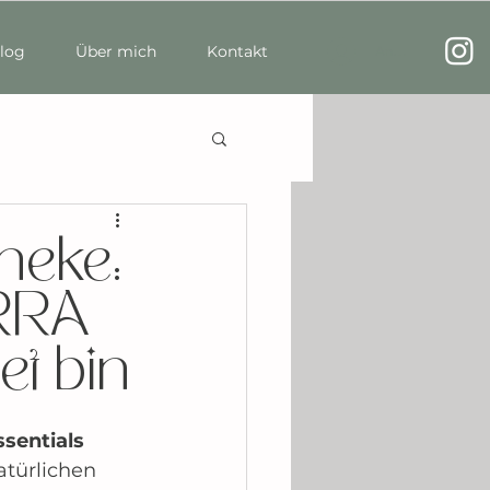
log
Über mich
Kontakt
Anmelden
heke:
RRA
et bin
entials 
atürlichen 