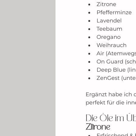
Zitrone
Pfefferminze
Lavendel
Teebaum
Oregano
Weihrauch
Air (Atemweg
On Guard (sc
Deep Blue (li
ZenGest (unte
Ergänzt habe ich 
perfekt für die i
Die Öle im Über
Zitrone
Erfrischend &