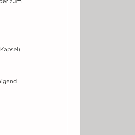
der zum 
 Kapsel)
uhigend