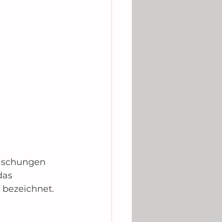
mischungen 
das 
 bezeichnet.