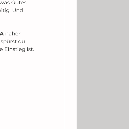
twas Gutes 
itig. Und 
RA
 näher 
 spürst du 
 Einstieg ist.