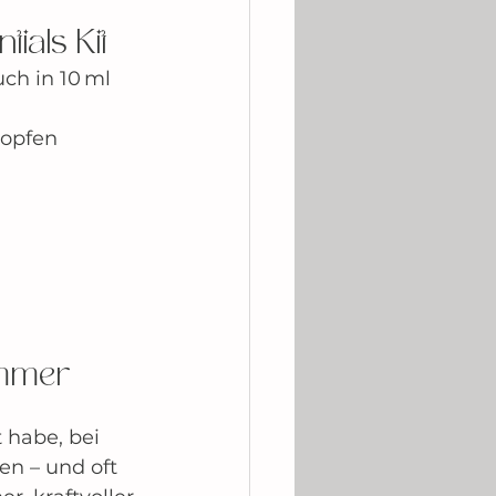
ials Kit
ch in 10 ml 
ropfen 
mmer 
 habe, bei 
n – und oft 