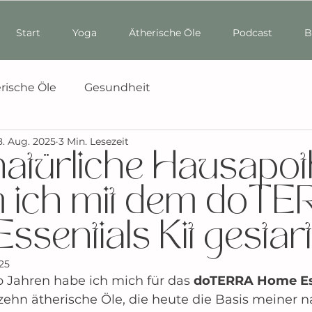
Start
Yoga
Ätherische Öle
Podcast
B
rische Öle
Gesundheit
8. Aug. 2025
3 Min. Lesezeit
natürliche Hausapot
 ich mit dem doTE
sentials Kit gestart
25
b Jahren habe ich mich für das 
doTERRA Home Ess
zehn ätherische Öle, die heute die Basis meiner n