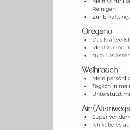
Mein Öl für H
Reinigen
Zur Erkältung
Oregano
Das kraftvolls
Ideal zur inner
zum Loslasse
Weihrauch
Mein persönli
Täglich in me
Unterstützt m
Air (Atemweg
Super vor dem
Ich liebe es 