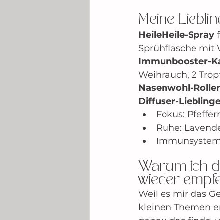
Meine Liebli
HeileHeile-Spray
 
Sprühflasche mit 
Immunbooster-Ka
Weihrauch, 2 Trop
Nasenwohl-Roller
Diffuser-Liebling
Fokus: Pfeffer
Ruhe: Lavend
Immunsystem
Warum ich d
wieder empf
Weil es mir das Ge
kleinen Themen er