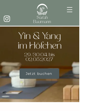
Sarah
Baumann
Yin & Yang
im Höfchen
29./30.04. bis
02.05.2027
Jetzt buchen