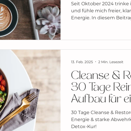
habe
Seit Oktober 2024 trinke 
und fühle mich freier, kla
Energie. In diesem Beitrag
kam, welche Alternative
wie ätherische Öle mich 
Vielleicht bist du auch be
Wandel?
13. Feb. 2025
2 Min. Lesezeit
Cleanse & Re
30 Tage Rei
Aufbau für e
gesunden Lif
30 Tage Cleanse & Restor
Energie & starke Abwehrkr
Detox-Kur!