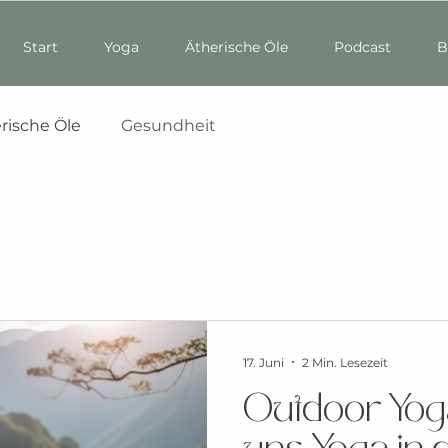
Start
Yoga
Ätherische Öle
Podcast
B
rische Öle
Gesundheit
17. Juni
2 Min. Lesezeit
Outdoor Yo