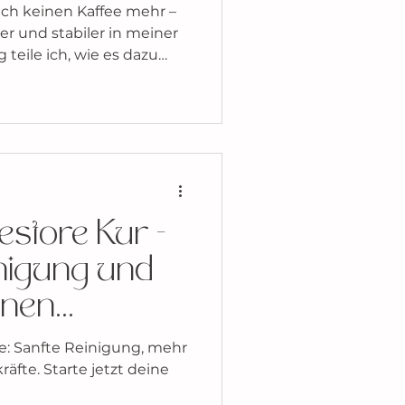
ich keinen Kaffee mehr –
rer und stabiler in meiner
 teile ich, wie es dazu
n mir heute guttun und
dabei unterstützen.
reit für einen sanften
store Kur -
nigung und
inen
estyle
e: Sanfte Reinigung, mehr
äfte. Starte jetzt deine